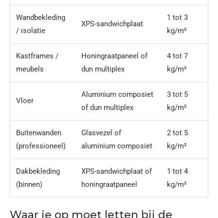
Wandbekleding
1 tot 3
XPS-sandwichplaat
/ isolatie
kg/m²
Kastframes /
Honingraatpaneel of
4 tot 7
meubels
dun multiplex
kg/m²
Aluminium composiet
3 tot 5
Vloer
of dun multiplex
kg/m²
Buitenwanden
Glasvezel of
2 tot 5
(professioneel)
aluminium composiet
kg/m²
Dakbekleding
XPS-sandwichplaat of
1 tot 4
(binnen)
honingraatpaneel
kg/m²
Waar je op moet letten bij de