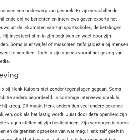
 mensen een onderwerp van gesprek. Er zijn verschillende
hillende online berichten en interviews geven experts het
ouwd uit de inkomsten van zijn sportscholen, de betalingen
 Hij investeert slim in zijn bedrijven en weet door zijn
den. Soms is er twijfel of misschien zelfs jaloezie bij mensen
eet te bereiken. Toch is zijn succes vooral het gevolg van
edia.
eving
 is bij Henk Kuipers niet zonder tegenslagen gegaan. Soms
ambitie anders beoordeeld. In sommige interviews sprak hij
die hij kreeg. Dit maakt Henk anders dan veel andere bekende
blijven, ook als het lastig wordt. Juist door deze openheid zijn
e vragen stellen bij zijn beslissingen. Zijn vermogen is soms
enen en de grenzen opzoeken van wat mag. Henk zelf geeft in
n om altijd het beste uit zichzelf te halen, ongeacht hun