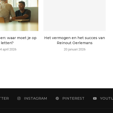
en: waar moet je op
Het vermogen en het succes van
letten?
Reinout Oerlemans
4 april 2026
20 januari 2026
TTER
INSTAGRAM
PINTEREST
YOUT