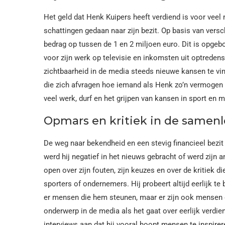
Het geld dat Henk Kuipers heeft verdiend is voor veel
schattingen gedaan naar zijn bezit. Op basis van versc
bedrag op tussen de 1 en 2 miljoen euro. Dit is opgeb
voor zijn werk op televisie en inkomsten uit optredens.
zichtbaarheid in de media steeds nieuwe kansen te vin
die zich afvragen hoe iemand als Henk zo’n vermogen w
veel werk, durf en het grijpen van kansen in sport en m
Opmars en kritiek in de samenl
De weg naar bekendheid en een stevig financieel bezit
werd hij negatief in het nieuws gebracht of werd zijn 
open over zijn fouten, zijn keuzes en over de kritiek 
sporters of ondernemers. Hij probeert altijd eerlijk te 
er mensen die hem steunen, maar er zijn ook mensen di
onderwerp in de media als het gaat over eerlijk verdi
interviews aan dat hij vooral hoopt mensen te inspirere