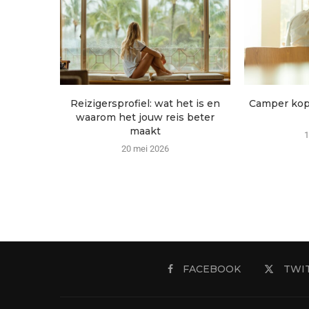
Reizigersprofiel: wat het is en
Camper kop
waarom het jouw reis beter
maakt
1
20 mei 2026
FACEBOOK
TWI