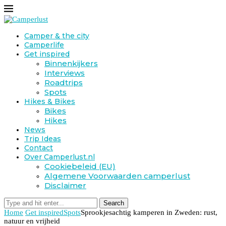
Camper & the city
Camperlife
Get inspired
Binnenkijkers
Interviews
Roadtrips
Spots
Hikes & Bikes
Bikes
Hikes
News
Trip Ideas
Contact
Over Camperlust.nl
Cookiebeleid (EU)
Algemene Voorwaarden camperlust
Disclaimer
Search
Home
Get inspired
Spots
Sprookjesachtig kamperen in Zweden: rust,
natuur en vrijheid