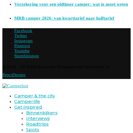
Verzekering voor een oldtimer camper: wat je moet weten
MRB camper 2026: van kwarttarief naar halftarief
Facebook
Twitter
Instagram
Pinterest
Youtube
Stumbleupon
@2019 - All Right Reserved. Designed and Developed by
PenciDesign
Camper & the city
Camperlife
Get inspired
Binnenkijkers
Interviews
Roadtrips
Spots