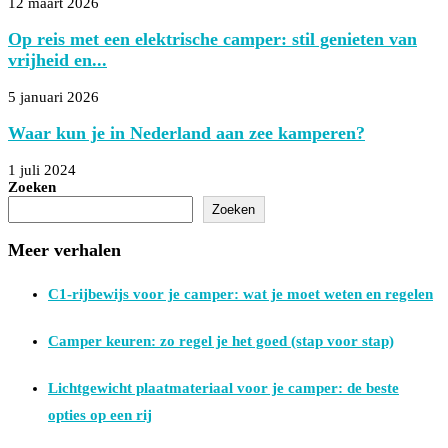
12 maart 2026
Op reis met een elektrische camper: stil genieten van
vrijheid en...
5 januari 2026
Waar kun je in Nederland aan zee kamperen?
1 juli 2024
Zoeken
Zoeken
Meer verhalen
C1-rijbewijs voor je camper: wat je moet weten en regelen
Camper keuren: zo regel je het goed (stap voor stap)
Lichtgewicht plaatmateriaal voor je camper: de beste
opties op een rij