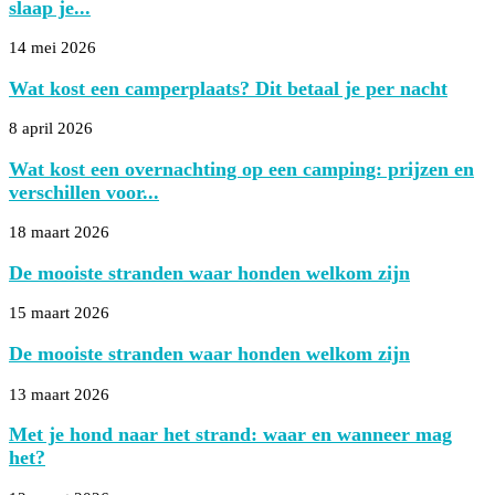
slaap je...
14 mei 2026
Wat kost een camperplaats? Dit betaal je per nacht
8 april 2026
Wat kost een overnachting op een camping: prijzen en
verschillen voor...
18 maart 2026
De mooiste stranden waar honden welkom zijn
15 maart 2026
De mooiste stranden waar honden welkom zijn
13 maart 2026
Met je hond naar het strand: waar en wanneer mag
het?