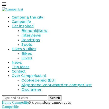
Camper & the city
Camperlife
Get inspired
Binnenkijkers
Interviews
Roadtrips
Spots
Hikes & Bikes
Bikes
Hikes
News
Trip Ideas
Contact
Over Camperlust.nl
Cookiebeleid (EU)
Algemene Voorwaarden camperlust
Disclaimer
Search
Home
Camperlife
5 x onmisbare camper apps
Camperlife