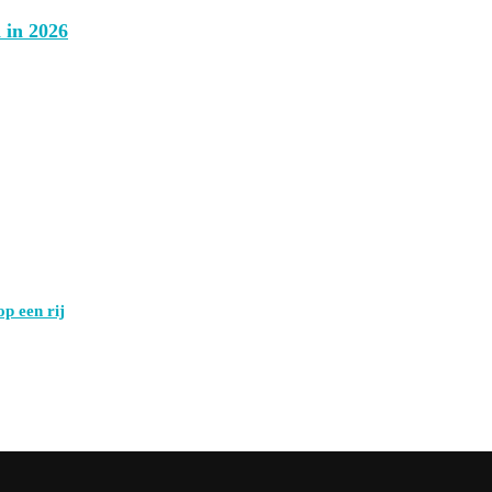
 in 2026
p een rij