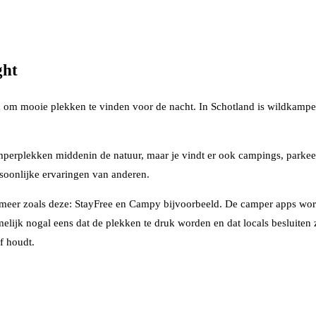
ght
 om mooie plekken te vinden voor de nacht. In Schotland is wildkampe
amperplekken middenin de natuur, maar je vindt er ook campings, parkee
ersoonlijke ervaringen van anderen.
r meer zoals deze: StayFree en Campy bijvoorbeeld. De camper apps word
jk nogal eens dat de plekken te druk worden en dat locals besluiten ze 
lf houdt.