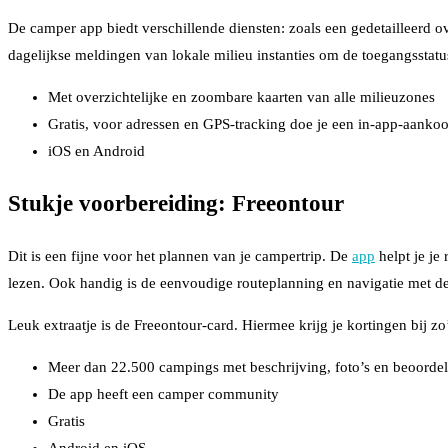
De camper app biedt verschillende diensten: zoals een gedetailleerd ov
dagelijkse meldingen van lokale milieu instanties om de toegangsstat
Met overzichtelijke en zoombare kaarten van alle milieuzones
Gratis, voor adressen en GPS-tracking doe je een in-app-aanko
iOS en Android
Stukje voorbereiding:
Freeontour
Dit is een fijne voor het plannen van je campertrip. De
app
helpt je je
lezen. Ook handig is de eenvoudige routeplanning en navigatie met d
Leuk extraatje is de Freeontour-card. Hiermee krijg je kortingen bij 
Meer dan 22.500 campings met beschrijving, foto’s en beoorde
De app heeft een camper community
Gratis
Android en iOS