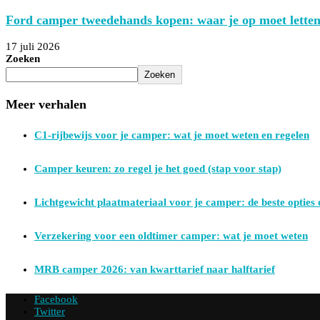
Ford camper tweedehands kopen: waar je op moet letten
17 juli 2026
Zoeken
Zoeken
Meer verhalen
C1-rijbewijs voor je camper: wat je moet weten en regelen
Camper keuren: zo regel je het goed (stap voor stap)
Lichtgewicht plaatmateriaal voor je camper: de beste opties o
Verzekering voor een oldtimer camper: wat je moet weten
MRB camper 2026: van kwarttarief naar halftarief
Facebook
Twitter