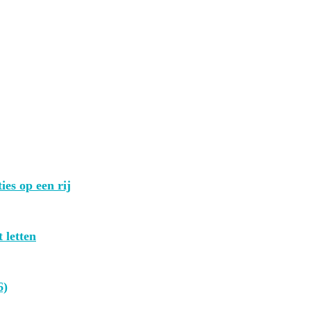
ies op een rij
 letten
6)