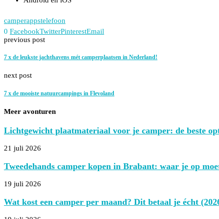
camperapps
telefoon
0
Facebook
Twitter
Pinterest
Email
previous post
7 x de leukste jachthavens mét camperplaatsen in Nederland!
next post
7 x de mooiste natuurcampings in Flevoland
Meer avonturen
Lichtgewicht plaatmateriaal voor je camper: de beste opt
21 juli 2026
Tweedehands camper kopen in Brabant: waar je op moet
19 juli 2026
Wat kost een camper per maand? Dit betaal je écht (202