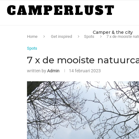
Camper & the city
Home
Get inspired
Spots
7 x de mooiste na
Spots
7 x de mooiste natuurc
written by
Admin
14 februari 2023