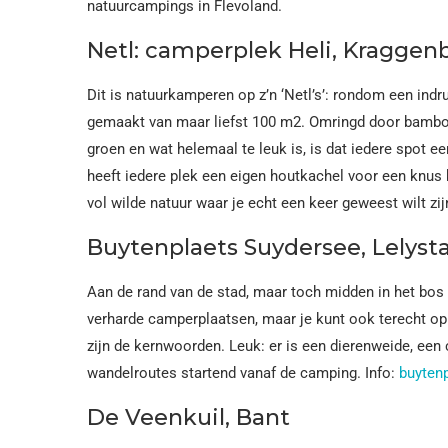
natuurcampings in Flevoland.
Netl: camperplek Heli, Kraggen
Dit is natuurkamperen op z’n ‘Netl’s’: rondom een in
gemaakt van maar liefst 100 m2. Omringd door bamboe
groen en wat helemaal te leuk is, is dat iedere spot e
heeft iedere plek een eigen houtkachel voor een knus 
vol wilde natuur waar je echt een keer geweest wilt zij
Buytenplaets Suydersee, Lelyst
Aan de rand van de stad, maar toch midden in het bos 
verharde camperplaatsen, maar je kunt ook terecht op
zijn de kernwoorden. Leuk: er is een dierenweide, een
wandelroutes startend vanaf de camping. Info:
buyten
De Veenkuil, Bant