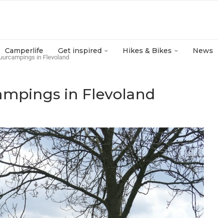
Camperlife
Get inspired
Hikes & Bikes
News
tuurcampings in Flevoland
ampings in Flevoland