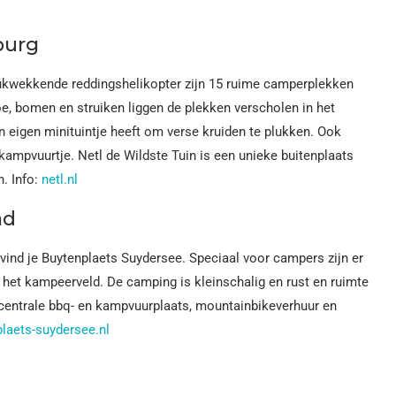
burg
drukwekkende reddingshelikopter zijn 15 ruime camperplekken
, bomen en struiken liggen de plekken verscholen in het
en eigen minituintje heeft om verse kruiden te plukken. Ook
kampvuurtje. Netl de Wildste Tuin is een unieke buitenplaats
n. Info:
netl.nl
ad
vind je Buytenplaets Suydersee. Speciaal voor campers zijn er
 het kampeerveld. De camping is kleinschalig en rust en ruimte
 centrale bbq- en kampvuurplaats, mountainbikeverhuur en
plaets-suydersee.nl