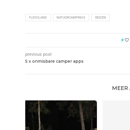
FLEVOLAND
NATUURCAMPINGS
REIZEN
0
previous post
5 x onmisbare camper apps
MEER