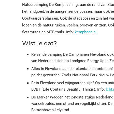
Natuurcamping De Kemphaan ligt aan de rand van Stad
het landgoed, in de aangrenzende bossen, maar ook ie
Oostvaardersplassen. Ook de stadsbossen zijn het waa
lopen en de natuur ruiken, voelen, proeven en zien. Oo
fietsroutes en MTB trails. Info:
kemphaan.nl
Wist je dat?
Reizende camping De Camphanen Flevoland ook h
van Nederland zich op Landgoed Energy Up in Ze
Alles in Flevoland aan de tekentafel is ontstaan
polder geworden. Zoals Nationaal Park Nieuw L
Er in Flevoland veel wijngaarden zijn? Op een uni
LCBT (Life Contains Beautiful Things). Info:
lcbt
De Marker Wadden het jongste stukje Nederland is
wandelroutes, een strand en vogelkijkhutten. De
Bataviahaven-Lelystad.