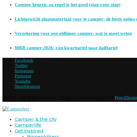
Camper keuren: zo regel je het goed (stap voor stap)
Lichtgewicht plaatmateriaal voor je camper: de beste opties o
Verzekering voor een oldtimer camper: wat je moet weten
MRB camper 2026: van kwarttarief naar halftarief
Facebook
Twitter
Instagram
Pinterest
Youtube
Stumbleupon
@2019 - All Right Reserved. Designed and Developed by
PenciDesig
Camper & the city
Camperlife
Get inspired
Binnenkijkers