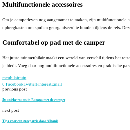
Multifunctionele accessoires
Om je camperleven nog aangenamer te maken, zijn multifunctionele acc
opbergkasten om spullen georganiseerd te houden tijdens de reis. Deze
Comfortabel op pad met de camper
Het juiste tuinmeubilair maakt een wereld van verschil tijdens het re
je biedt. Voeg daar nog multifunctionele accessoires en praktische par
meubilair
tuin
0
Facebook
Twitter
Pinterest
Email
previous post
5x unieke routes in Europa met de camper
next post
Tips voor een groepsreis door Albanië