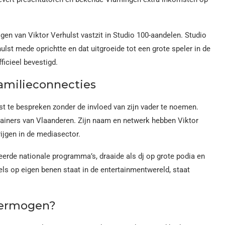
en van Viktor Verhulst vastzit in Studio 100-aandelen. Studio
hulst mede oprichtte en dat uitgroeide tot een grote speler in de
ficieel bevestigd.
familieconnecties
t te bespreken zonder de invloed van zijn vader te noemen.
rtainers van Vlaanderen. Zijn naam en netwerk hebben Viktor
ijgen in de mediasector.
teerde nationale programma’s, draaide als dj op grote podia en
dels op eigen benen staat in de entertainmentwereld, staat
vermogen?