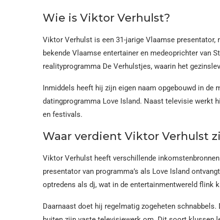
Wie is Viktor Verhulst?
Viktor Verhulst is een 31-jarige Vlaamse presentator, 
bekende Vlaamse entertainer en medeoprichter van Stu
realityprogramma De Verhulstjes, waarin het gezinsleve
Inmiddels heeft hij zijn eigen naam opgebouwd in de m
datingprogramma Love Island. Naast televisie werkt h
en festivals.
Waar verdient Viktor Verhulst z
Viktor Verhulst heeft verschillende inkomstenbronnen.
presentator van programma’s als Love Island ontvangt
optredens als dj, wat in de entertainmentwereld flink 
Daarnaast doet hij regelmatig zogeheten schnabbels. 
buiten zijn vaste televisiewerk om. Dit soort klussen