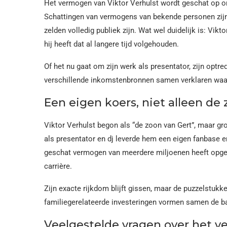
Het vermogen van Viktor Verhulst wordt geschat op on
Schattingen van vermogens van bekende personen zijn 
zelden volledig publiek zijn. Wat wel duidelijk is: Vikt
hij heeft dat al langere tijd volgehouden.
Of het nu gaat om zijn werk als presentator, zijn optre
verschillende inkomstenbronnen samen verklaren waar
Een eigen koers, niet alleen de
Viktor Verhulst begon als “de zoon van Gert”, maar gro
als presentator en dj leverde hem een eigen fanbase en
geschat vermogen van meerdere miljoenen heeft opgeb
carrière.
Zijn exacte rijkdom blijft gissen, maar de puzzelstukke
familiegerelateerde investeringen vormen samen de basi
Veelgestelde vragen over het v