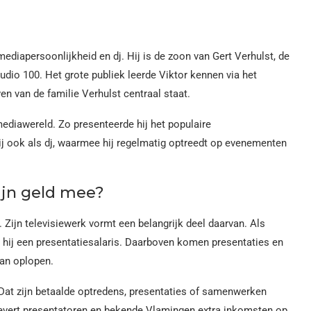
mediapersoonlijkheid en dj. Hij is de zoon van Gert Verhulst, de
dio 100. Het grote publiek leerde Viktor kennen via het
n van de familie Verhulst centraal staat.
ediawereld. Zo presenteerde hij het populaire
ij ook als dj, waarmee hij regelmatig optreedt op evenementen
ijn geld mee?
 Zijn televisiewerk vormt een belangrijk deel daarvan. Als
 hij een presentatiesalaris. Daarboven komen presentaties en
kan oplopen.
Dat zijn betaalde optredens, presentaties of samenwerken
 levert presentatoren en bekende Vlamingen extra inkomsten op