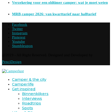
Verzekering voor een oldtimer camper: wat je moet weten
MRB camper 2026: van kwarttarief naar halftarief
Facebook
Twitter
Instagram
Pinterest
Youtube
Stumbleupon
@2019 - All Right Reserved. Designed and Developed by
PenciDesign
Camper & the city
Camperlife
Get inspired
Binnenkijkers
Interviews
Roadtrips
Spots