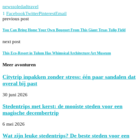
news
soledad
travel
1
Facebook
Twitter
Pinterest
Email
previous post
You Can Bring Home Your Own Bouquet From This Giant Texas Tulip Field
next post
This Eco-Resort in Tulum Has Whimsical Architecture Art Museum
Meer avonturen
Citytrip inpakken zonder stress: één paar sandalen dat
overal bij past
30 juni 2026
Stedentrips met kerst: de mooiste steden voor een
magische decembertrip
6 mei 2026
Wat zijn leuke stedentrips? De beste steden voor een