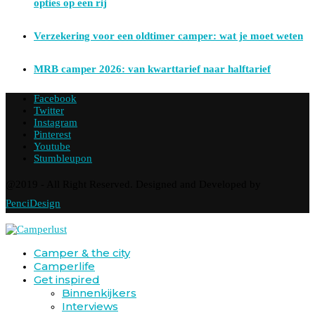
opties op een rij
Verzekering voor een oldtimer camper: wat je moet weten
MRB camper 2026: van kwarttarief naar halftarief
Facebook
Twitter
Instagram
Pinterest
Youtube
Stumbleupon
@2019 - All Right Reserved. Designed and Developed by
PenciDesign
Camper & the city
Camperlife
Get inspired
Binnenkijkers
Interviews