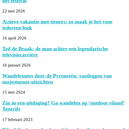
het festival
22 mei 2026
Actieve vakantie met tieners: zo maak je het voor
iedereen leuk
16 april 2026
Ted de Braak: de man achter een legendarische
televisiecarrière
16 januari 2026
Wandelroutes door de Pyreneeën: vastleggen van
majestueuze uitzichten
15 mei 2024
Zin in een uitdaging? Ga wandelen op ‘outdoor eiland’
Tenerife
17 februari 2023