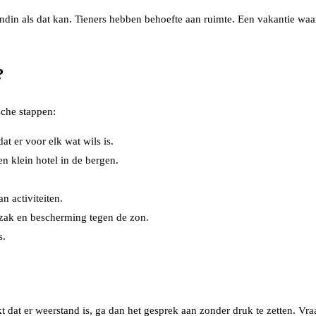
endin als dat kan. Tieners hebben behoefte aan ruimte. Een vakantie waar
?
sche stappen:
t er voor elk wat wils is.
n klein hotel in de bergen.
n activiteiten.
gzak en bescherming tegen de zon.
s.
rkt dat er weerstand is, ga dan het gesprek aan zonder druk te zetten. Vr