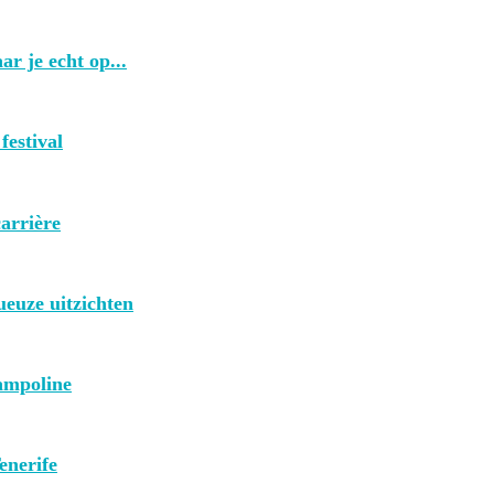
r je echt op...
festival
arrière
euze uitzichten
rampoline
enerife