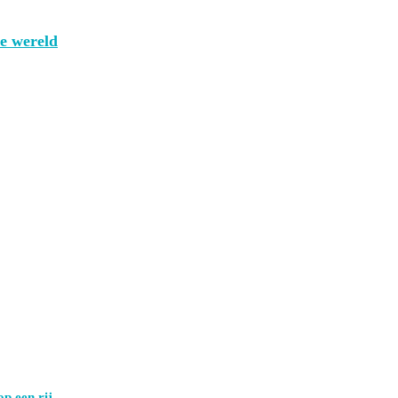
de wereld
p een rij