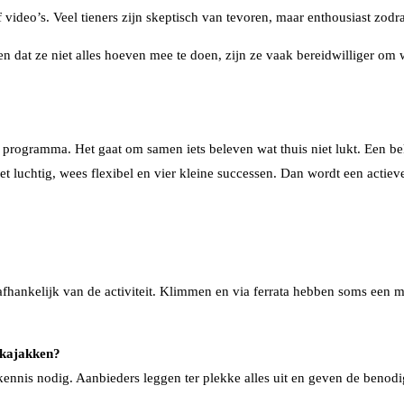
of video’s. Veel tieners zijn skeptisch van tevoren, maar enthousiast zodr
en dat ze niet alles hoeven mee te doen, zijn ze vaak bereidwilliger om 
t programma. Het gaat om samen iets beleven wat thuis niet lukt. Een b
et luchtig, wees flexibel en vier kleine successen. Dan wordt een actiev
afhankelijk van de activiteit. Klimmen en via ferrata hebben soms een m
 kajakken?
nnis nodig. Aanbieders leggen ter plekke alles uit en geven de benodigd