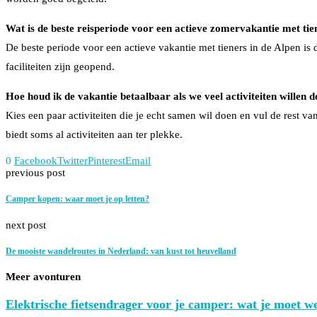
Wat is de beste reisperiode voor een actieve zomervakantie met tie
De beste periode voor een actieve vakantie met tieners in de Alpen is
faciliteiten zijn geopend.
Hoe houd ik de vakantie betaalbaar als we veel activiteiten willen 
Kies een paar activiteiten die je echt samen wil doen en vul de rest v
biedt soms al activiteiten aan ter plekke.
0
Facebook
Twitter
Pinterest
Email
previous post
Camper kopen: waar moet je op letten?
next post
De mooiste wandelroutes in Nederland: van kust tot heuvelland
Meer avonturen
Elektrische fietsendrager voor je camper: wat je moet we