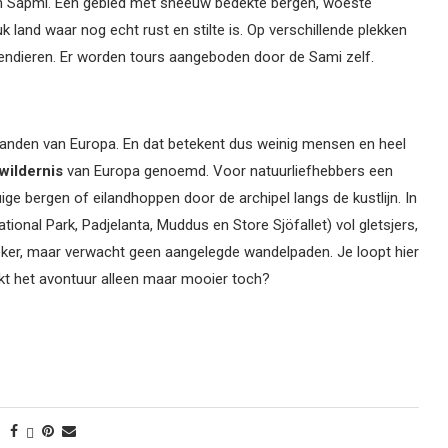
, in Sápmi. Een gebied met sneeuw bedekte bergen, woeste
k land waar nog echt rust en stilte is. Op verschillende plekken
endieren. Er worden tours aangeboden door de Sami zelf.
anden van Europa. En dat betekent dus weinig mensen en heel
 wildernis
van Europa genoemd. Voor natuurliefhebbers een
ige bergen of eilandhoppen door de archipel langs de kustlijn. In
tional Park, Padjelanta, Muddus en Store Sjöfallet) vol gletsjers,
eker, maar verwacht geen aangelegde wandelpaden. Je loopt hier
t het avontuur alleen maar mooier toch?