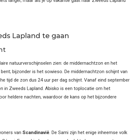
d iets langer, maar als je op vakantie gaat naar Zweeds Lapland
eds Lapland te gaan
ht
aire natuurverschijnselen zien: de middernachtzon en het
ok bent; bijzonder is het sowieso. De middernachtzon schijnt van
sche tijd de zon dus 24 uur per dag schijnt. Vanaf eind september
zien in Zweeds Lapland. Abisko is een toplocatie om het
 voor heldere nachten, waardoor de kans op het bijzondere
ewoners van
Scandinavië
. De Sami zijn het enige inheemse volk