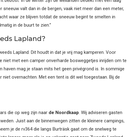
t bebost. In de winter zijn de weilanden bedekt met een laag
r sneeuw valt dan in de bergen, vaak niet meer dan een meter,
cht waar ze blijven totdat de sneeuw begint te smelten in
atig in de buurt te zien.”
eds Lapland?
eeds Lapland. Dit houdt in dat je vrij mag kamperen. Voor
je niet met een camper onverharde bosweggetjes inrijden om te
en haven mag je staan mits het geen privégrond is. In sommige
niet overnachten. Met een tent is dit wel toegestaan. Bij de
rs die op weg zijn naar
de Noordkaap
. Wij adviseren gasten
weden. Juist aan de binnenwegen zitten de kleinere campings,
neem je de rv364 die langs Burträsk gaat om de snelweg te