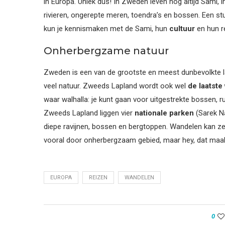
in Europa. Uniek dus! In Zweden leven nog altijd Sami
rivieren, ongerepte meren, toendra’s en bossen. Een stu
kun je kennismaken met de Sami, hun
cultuur
en hun r
Onherbergzame natuur
Zweden is een van de grootste en meest dunbevolkte l
veel natuur. Zweeds Lapland wordt ook wel
de laatste
waar walhalla: je kunt gaan voor uitgestrekte bossen, ru
Zweeds Lapland liggen vier
nationale parken
(Sarek Na
diepe ravijnen, bossen en bergtoppen. Wandelen kan z
vooral door onherbergzaam gebied, maar hey, dat maak
EUROPA
REIZEN
WANDELEN
0