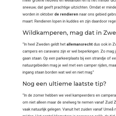
meer groene heuvels en weilanden en is het minder dich
sneeuw; dat geeft prachtige uitzichten. Omdat er minde
worden in oktober
de rendieren
naar ons gebied gebra
maart. Rendieren lopen in kuddes en zijn daardoor regelm
Wildkamperen, mag dat in Zwe
“In heel Zweden geldt het
allemansrecht
dus ook in Zw
campers en caravans zijn er wel beperkingen. Zo mag 
gaan staan. Op een parkeerplaats bij een strandje of e
natuurgebieden mag je wel met een camper rijden, maar 
ingang staan borden wat wel en niet mag.”
Nog een ultieme laatste tip?
“In de zomer hebben we veel kampeerders en camperaa
om niet alleen maar de snelweg te nemen vanaf Zuid Z
vaak natuurlijk gelegen. Vanuit het zuiden vanaf Umeå 