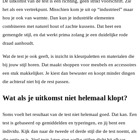
De uitkomst van de test is een richting, geen strikt voorschrift. Zie
het als een vertrekpunt. Misschien kom je uit op “industrieel” maar
hou je ook van warmte. Dan kun je industriële elementen
combineren met naturel hout of zachte kussens. Dat heet een
gemengde stijl, en dat werkt prima zolang je een duidelijke rode
draad aanhoudt.
Wat de test je ook geeft, is inzicht in kleurpaletten en materialen die
bij jouw stijl horen. Dat maakt shoppen voor meubels en accessoires
een stuk makkelijker. Je kiest dan bewuster en koopt minder dingen
die achteraf niet bij de rest passen.
Wat als je uitkomst niet helemaal klopt?
Soms voelt het resultaat van de test niet helemaal goed. Dat kan. Een
test is gebaseerd op gemiddelden en typeringen, en jij bent een
individu. Kijk dan naar de tweede of derde stijl die de test noemt, als
die optie er is. Veel tests laten zien welke stijlen dicht bij elkaar