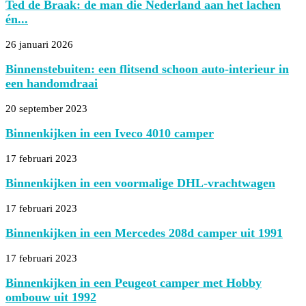
Ted de Braak: de man die Nederland aan het lachen
én...
26 januari 2026
Binnenstebuiten: een flitsend schoon auto-interieur in
een handomdraai
20 september 2023
Binnenkijken in een Iveco 4010 camper
17 februari 2023
Binnenkijken in een voormalige DHL-vrachtwagen
17 februari 2023
Binnenkijken in een Mercedes 208d camper uit 1991
17 februari 2023
Binnenkijken in een Peugeot camper met Hobby
ombouw uit 1992