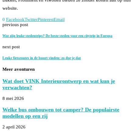
website.
0
Facebook
Twitter
Pinterest
Email
previous post
Wat zijn leuke stedentrips? De beste steden voor een citytrip in Europa
next post
Leuke fietsroutes in de buurt vinden: zo doe je dat
Meer avonturen
Wat doet VINK Interieurontwerp en wat kun je
verwachten?
8 mei 2026
Welke bus ombouwen tot camper? De populairste
modellen op een rij
2 april 2026