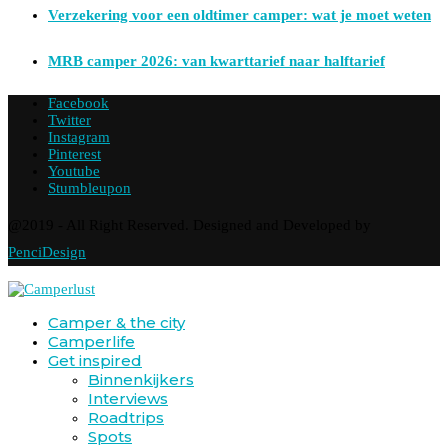
Verzekering voor een oldtimer camper: wat je moet weten
MRB camper 2026: van kwarttarief naar halftarief
Facebook
Twitter
Instagram
Pinterest
Youtube
Stumbleupon
@2019 - All Right Reserved. Designed and Developed by
PenciDesign
Camper & the city
Camperlife
Get inspired
Binnenkijkers
Interviews
Roadtrips
Spots